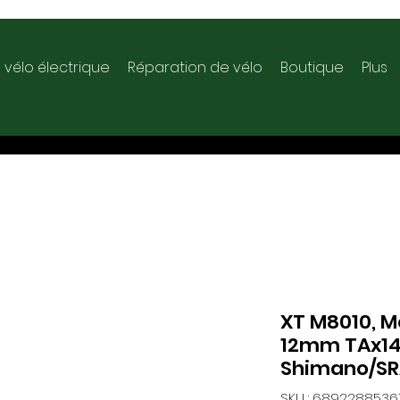
 vélo électrique
Réparation de vélo
Boutique
Plus
XT M8010, M
12mm TAx1
Shimano/SRA
SKU : 6892288536