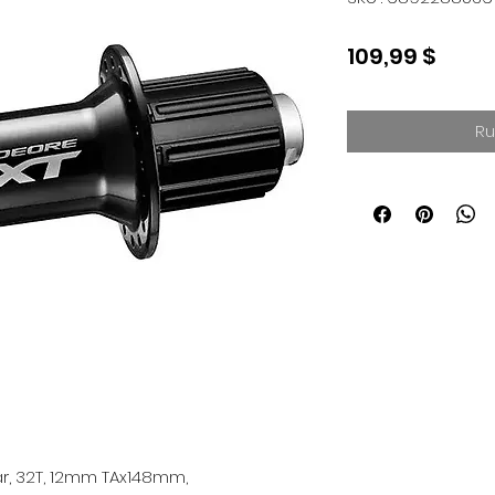
Prix
109,99 $
Ru
r, 32T, 12mm TAx148mm, 