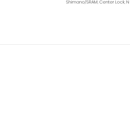
Shimano/SRAM, Center Lock, N
nous joindre
boutique@m4bike.com
819-578-3175