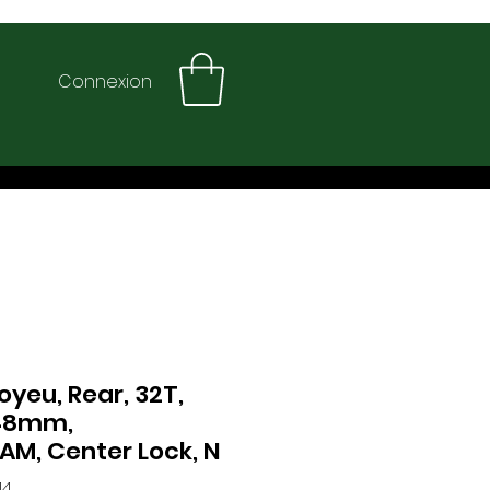
Connexion
oyeu, Rear, 32T,
48mm,
M, Center Lock, N
14