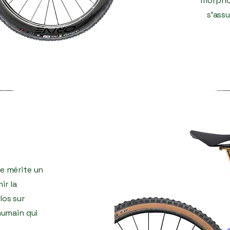
morphol
s'ass
e mérite un
ir la
los sur
humain qui