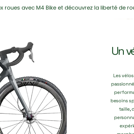
x roues avec M4 Bike et découvrez la liberté de rou
Un vé
Les vélos
passionnés
performa
besoins sp
taille
personnal
expéri