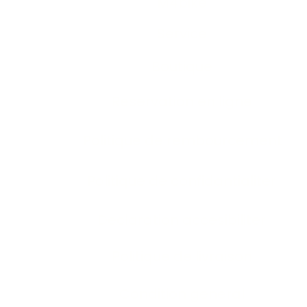
M4bike
Service
Boutique
Reservation en ligne
Politique de rembourcement
Politique de confidantialiter
Declaration accesibiliter
Politique de livraison
Condition general