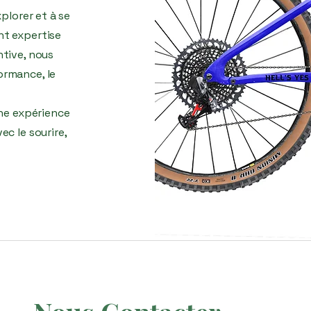
xplorer et à se
nt expertise
ntive, nous
ormance, le
une expérience
ec le sourire,