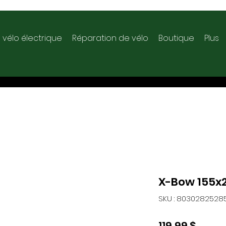
 vélo électrique
Réparation de vélo
Boutique
Plus
X-Bow 155
SKU : 8030282528
Prix
119,99 $