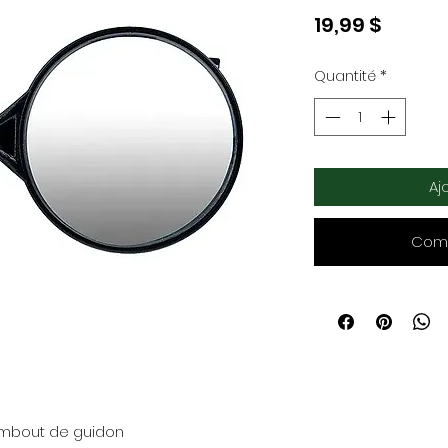
Prix
19,99 $
Quantité
*
Aj
Comm
n: Embout de guidon