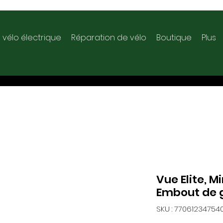
 vélo électrique
Réparation de vélo
Boutique
Plus
Vue Elite, Mi
Embout de 
SKU : 77061234754