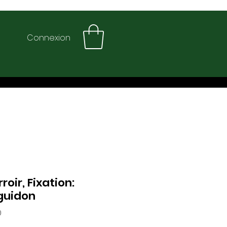
Connexion
rroir, Fixation:
guidon
0