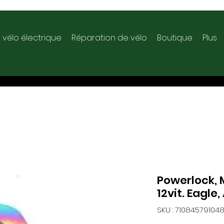
 vélo électrique
Réparation de vélo
Boutique
Plus
Powerlock, 
12vit. Eagle
SKU : 71084579104