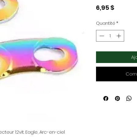
Prix
6,95 $
Quantité
*
Aj
Comm
teur 12vit. Eagle, Arc-en-ciel