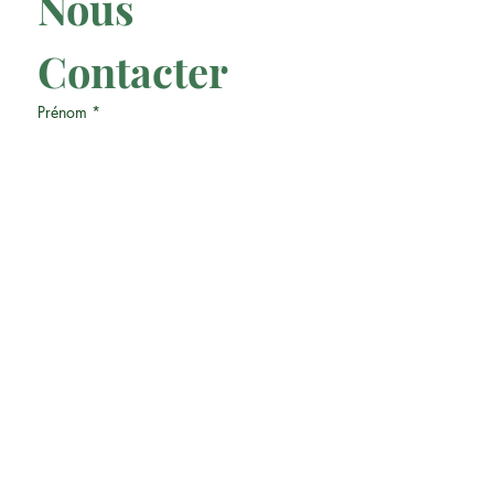
Nous 
Contacter
Prénom
*
Nom
*
Téléphone
*
Email
*
Écrit ton message