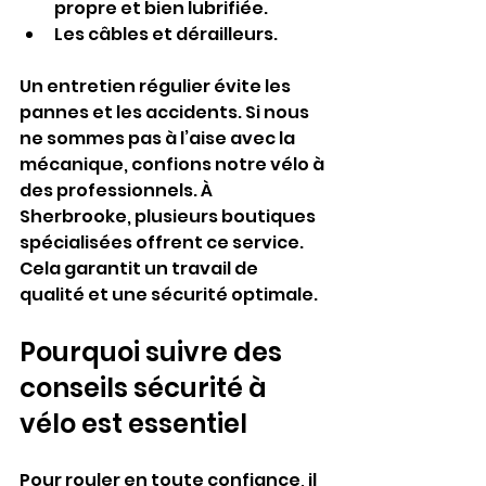
propre et bien lubrifiée.
Les câbles et dérailleurs.
Un entretien régulier évite les 
pannes et les accidents. Si nous 
ne sommes pas à l’aise avec la 
mécanique, confions notre vélo à 
des professionnels. À 
Sherbrooke, plusieurs boutiques 
spécialisées offrent ce service. 
Cela garantit un travail de 
qualité et une sécurité optimale.
Pourquoi suivre des 
conseils sécurité à 
vélo est essentiel
Pour rouler en toute confiance, il 