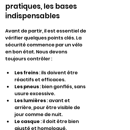
pratiques, les bases 
indispensables
Avant de partir, il est essentiel de 
vérifier quelques points clés. La 
sécurité commence par un vélo 
en bon état. Nous devons 
toujours contrôler :
Les freins
 : ils doivent être 
réactifs et efficaces.
Les pneus
 : bien gonflés, sans 
usure excessive.
Les lumières
 : avant et 
arrière, pour être visible de 
jour comme de nuit.
Le casque
 : il doit être bien 
ajusté et homologué.