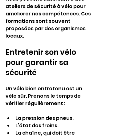
ateliers de sécurité à vélo pour 
améliorer nos compétences. Ces 
formations sont souvent 
proposées par des organismes 
locaux.
Entretenir son vélo 
pour garantir sa 
sécurité
Un vélo bien entretenu est un 
vélo sûr. Prenons le temps de 
vérifier régulièrement :
La pression des pneus.
L’état des freins.
La chaîne, qui doit être 