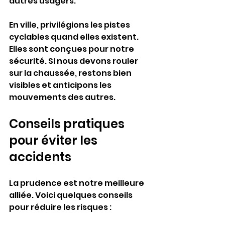
autres usagers.
En ville, privilégions les pistes 
cyclables quand elles existent. 
Elles sont conçues pour notre 
sécurité. Si nous devons rouler 
sur la chaussée, restons bien 
visibles et anticipons les 
mouvements des autres.
Conseils pratiques 
pour éviter les 
accidents
La prudence est notre meilleure 
alliée. Voici quelques conseils 
pour réduire les risques :