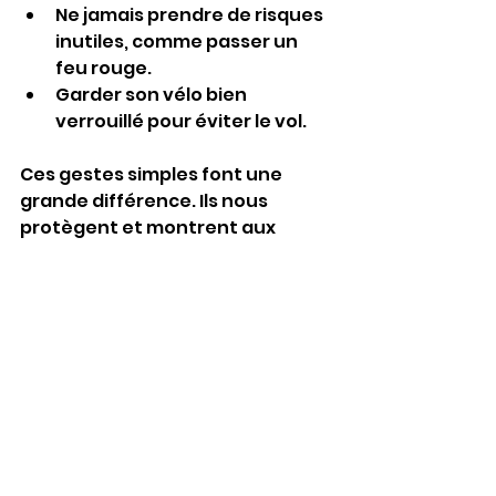
Ne jamais prendre de risques 
inutiles, comme passer un 
feu rouge.
Garder son vélo bien 
verrouillé pour éviter le vol.
Ces gestes simples font une 
grande différence. Ils nous 
protègent et montrent aux 
autres usagers que nous 
sommes responsables.
Rouler à vélo est un plaisir que 
nous voulons tous partager en 
toute sécurité. En suivant ces 
conseils pratiques, nous faisons 
le choix de la prudence et du 
respect. Notre boutique locale 