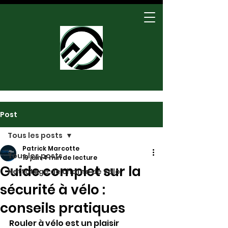
Post
Tous les posts
Patrick Marcotte
Tous les posts
19 juin
4 min de lecture
Guide complet sur la
Nettotage de chaîne de vélo
sécurité à vélo :
conseils pratiques
Rouler à vélo est un plaisir 