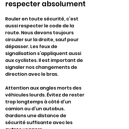
respecter absolument
Rouler en toute sécurité, c’est 
aussi respecter le code de la 
route. Nous devons toujours 
circuler sur la droite, sauf pour 
dépasser. Les feux de 
signalisation s’appliquent aussi 
aux cyclistes. Il est important de 
signaler nos changements de 
direction avec le bras.
Attention aux angles morts des 
véhicules lourds. Évitez de rester 
trop longtemps à côté d’un 
camion ou d’un autobus. 
Gardons une distance de 
sécurité suffisante avec les 